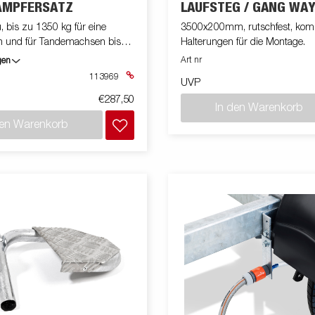
MPFERSATZ
LAUFSTEG / GANG WA
u, bis zu 1350 kg für eine
3500x200mm, rutschfest, komp
n und für Tandemachsen bis
Halterungen für die Montage.
Art nr
gen
113969
UVP
€287,50
In den Warenkorb
den Warenkorb