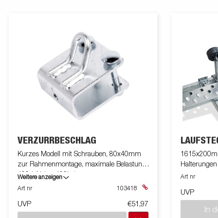
VERZURRBESCHLAG
LAUFSTE
Kurzes Modell mit Schrauben, 80x40mm
1615x200mm,
zur Rahmenmontage, maximale Belastung
Halterungen 
400daN (ca. 400kg)
Art nr
Weitere anzeigen
Art nr
103418
UVP
UVP
€51,97
In 