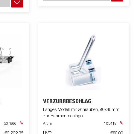
G
VERZURRBESCHLAG
Langes Modell mit Schrauben, 80x40mm
zur Rahmenmontage
307866
Art nr
103419
€3 232,35
UVP
€80,00