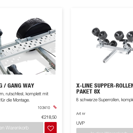
G / GANG WAY
X-LINE SUPPER-ROLLE
PAKET 8X
 rutschfest, komplett mit
8 schwarze Superrollen, kom
für die Montage.
103410
Art nr
€218,50
UVP
den Warenkorb