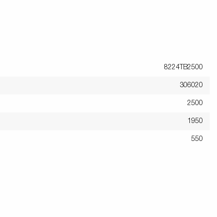
8224TB2500
306020
2500
1950
550