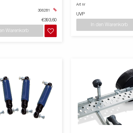
Art nr
306281
UVP
€393,60
In den Warenkorb
den Warenkorb