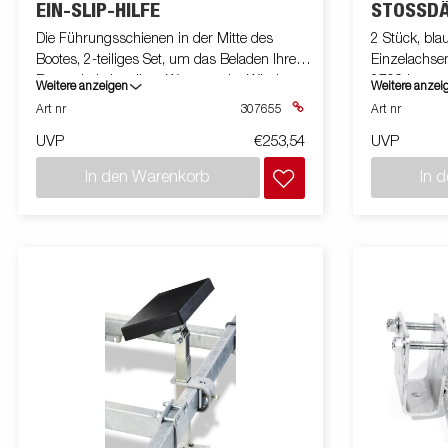
EIN-SLIP-HILFE
STOSSDÄ
Die Führungsschienen in der Mitte des
2 Stück, bla
Bootes, 2-teiliges Set, um das Beladen Ihres
Einzelachse
Bootes bei aktuellem Wasser oder Wind zu
2700 kg
Weitere anzeigen
Weitere anzei
erleichtern, funktionieren nicht mit
Art nr
307655
Art nr
selbsteinstellender Halterung, Superrollen
UVP
€253,54
UVP
oder gerader Querstange.
In den Warenkorb
In 