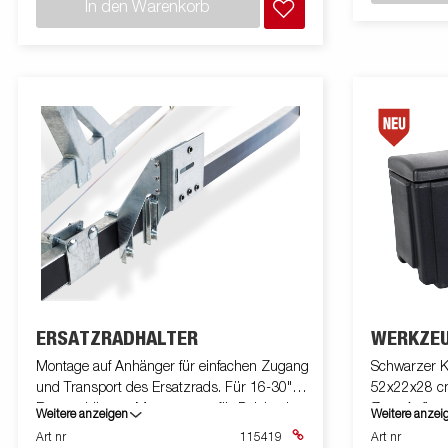
In den Warenkorb
ERSATZRADHALTER
WERKZEU
Montage auf Anhänger für einfachen Zugang
Schwarzer K
und Transport des Ersatzrads. Für 16-30"
52x22x28 cm
Bootsanhänger. Montagesatz für Deichsel
Zum Aufbew
Weitere anzeigen
Weitere anzei
mit U-Bolzen.
oder Zurrbän
Art nr
115419
Art nr