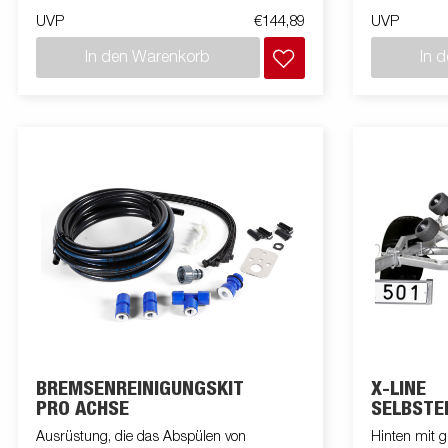
Montagemate
UVP
€144,89
UVP
Bootsanhäng
In den Warenkorb
In 
BREMSENREINIGUNGSKIT
X-LINE
PRO ACHSE
SELBSTE
HALTERU
Ausrüstung, die das Abspülen von
Hinten mit g