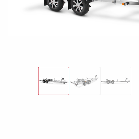
freund
Elektrik &
Kasten &
St
Beleuchtung
Laubgitteraufsatz
Boden
Zubehör-Kit
Kipp