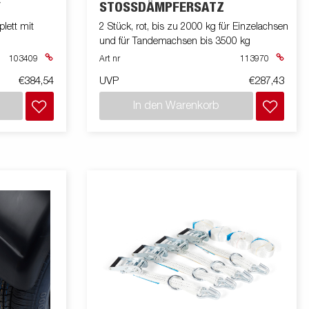
Y
STOSSDÄMPFERSATZ
lett mit
2 Stück, rot, bis zu 2000 kg für Einzelachsen
und für Tandemachsen bis 3500 kg
103409
Art nr
113970
€384,54
UVP
€287,43
In den Warenkorb