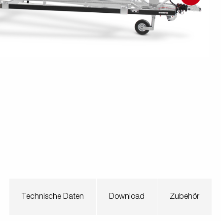
en
Wenden mit einem Anhänger
ützrad
Ladezubehör
Laderampe
Stützbei
Der richtige Reifendruck
Deine Checkliste vor Fahrantritt
Anschlussplan Anhängersteckd
Auf- und Abslippen
Werkzeug- &
Reifen / Alu
funktion
Anhänger richtig beladen
Winde
batteriekasten
/ Kotflüg
Richtige Stützlast
Sicherung von Booten
Parken mit Anhänger – Was gilt
Technische Daten
Download
Zubehör