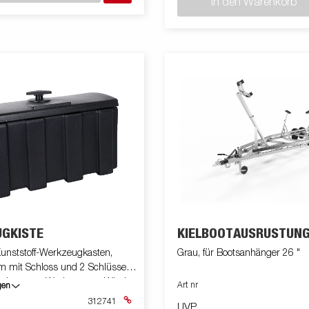
In den Warenkorb
GKISTE
KIELBOOTAUSRÜSTUN
unststoff-Werkzeugkasten,
Grau, für Bootsanhänger 26 "
 mit Schloss und 2 Schlüsseln.
ahren von Werkzeugen, Winden
Art nr
gen
dern bei Nichtgebrauch. Inkl.
312741
UVP