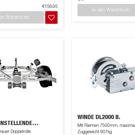
rial. Passend für
€156,95
er und einige andere Modelle
In den Warenkorb
den Warenkorb
WINDE DL2000 B.
INSTELLENDE
Mit Riemen 7500mm, maxima
NG
rauer Doppelrolle
Zuggewicht 907kg