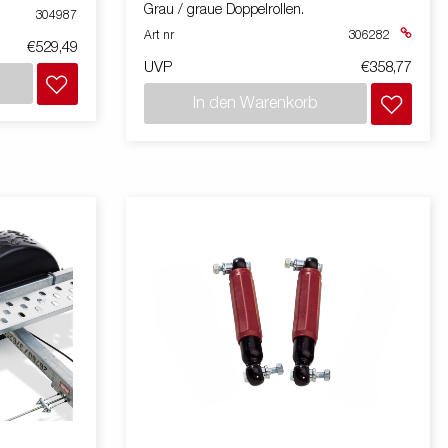
Grau / graue Doppelrollen.
304987
Art nr
306282
€529,49
UVP
€358,77
In den Warenkorb