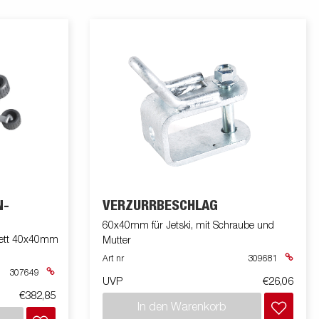
N-
VERZURRBESCHLAG
60x40mm für Jetski, mit Schraube und
plett 40x40mm
Mutter
Art nr
309681
307649
UVP
€26,06
€382,85
In den Warenkorb