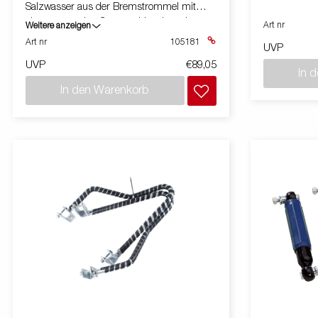
Salzwasser aus der Bremstrommel mit
einem normalen Gartenschlauch und
Art nr
Weitere anzeigen
frischem Wasser erleichtert. Für ein achse
Art nr
105181
UVP
unt Bremstrommel 200x50.
UVP
€89,05
In 
In den Warenkorb