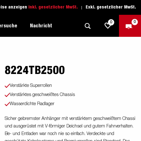
eise anzeigen
Inkl. gesetzlicher MwSt.
Exkl. gesetzlicher MwSt.
0
0
ersuche
Nachricht
8224TB2500
Freizeit-Anhänger
Fahrschule
sich
1205 Limited Edition
Boots-Anhänger
Ersatzteile
Verstärkte Superrollen
Anhänger für Autotransporte
Verstärktes geschweißtes Chassis
nsporter
ckel
Wasserdichte Radlager
Schwerlast-Anhänger
Wassersport-Anhänger
Sicher gebremster Anhänger mit verstärktem geschweißtem Chassi
und ausgerüstet mit V-förmiger Deichsel und gutem Fahrverhalten.
Anhänger für Unternehmer
Be- und Entladen war noch nie so einfach. Verdeckte und