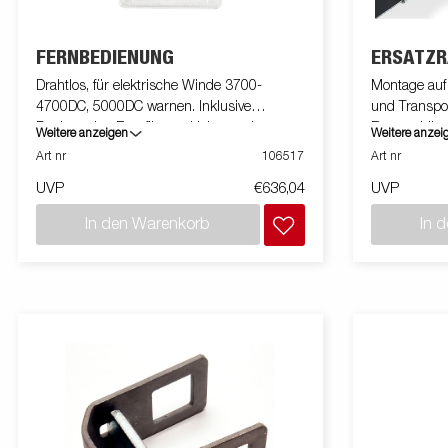
FERNBEDIENUNG
ERSATZR
Drahtlos, für elektrische Winde 3700-
Montage auf
4700DC, 5000DC warnen. Inklusive
und Transpor
Funksender, Empfänger, Halter und
Bootsanhäng
Weitere anzeigen
Weitere anzei
Montagesatz. Überprüfen Sie die Winde aus
mit U-Bolze
Art nr
106517
Art nr
bis zu 15 m Entfernung.
UVP
€636,04
UVP
In den Warenkorb
In 