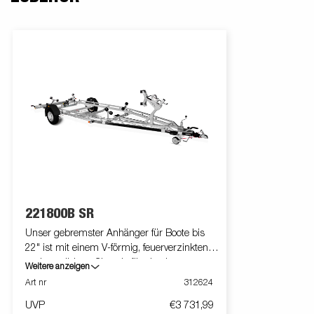
221800B SR
Unser gebremster Anhänger für Boote bis
22" ist mit einem V-förmig, feuerverzinkten
und verstärkten Chassis für eine lange
Weitere anzeigen
Lebensdauer ausgestattet. Dies bietet Dir ein
Art nr
312624
ausgezeichnetes Fahrverhalten. Die
UVP
€3 731,99
hochwertigen Premium Rollen die Premium