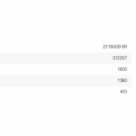
221800B SR
312267
1800
1380
420