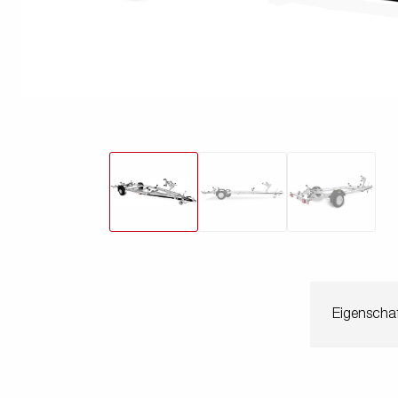
freund
Elektrik &
Kasten &
St
Beleuchtung
Laubgitteraufsatz
Boden
Zubehör-Kit
Kipp
Eigenschaf