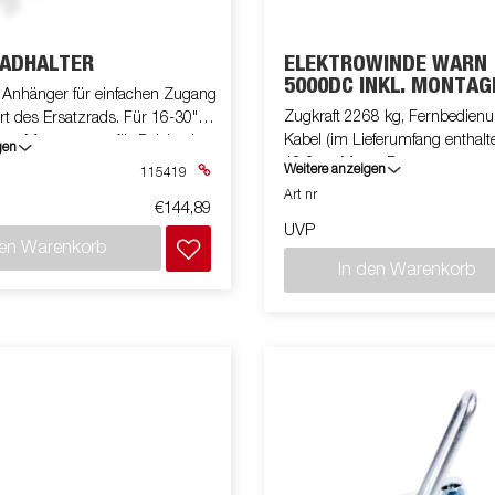
ADHALTER
ELEKTROWINDE WARN
5000DC INKL. MONTAG
 Anhänger für einfachen Zugang
Zugkraft 2268 kg, Fernbedien
t des Ersatzrads. Für 16-30"
Kabel (im Lieferumfang enthalt
er. Montagesatz für Deichsel
gen
18,3 m. Motor: Permanentmagn
n.
Weitere anzeigen
115419
Dynamisch und mechanisch. S
Art nr
€144,89
V Gleichstrom. Kupplung (Ausr
UVP
Hebel. Trommeldurchmesser: 
den Warenkorb
Getriebe: 3-stufiges Planetenget
In den Warenkorb
Anführer: Hawse. Austausch: 2