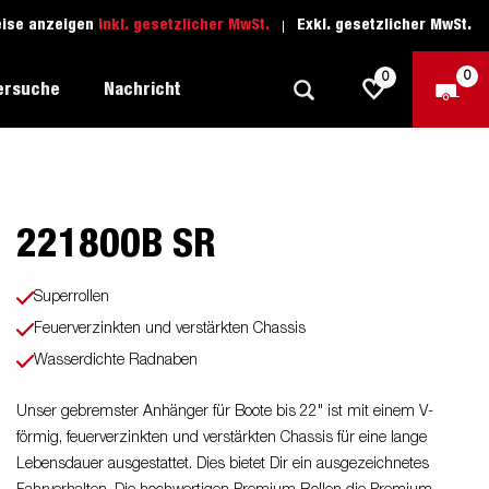
eise anzeigen
Inkl. gesetzlicher MwSt.
Exkl. gesetzlicher MwSt.
0
0
ersuche
Nachricht
221800B SR
Freizeit-Anhänger
Fahrschule
sich
1205 Limited Edition
Boots-Anhänger
Ersatzteile
Superrollen
Anhänger für Autotransporte
Feuerverzinkten und verstärkten Chassis
nsporter
ckel
Wasserdichte Radnaben
Schwerlast-Anhänger
Wassersport-Anhänger
Unser gebremster Anhänger für Boote bis 22" ist mit einem V-
förmig, feuerverzinkten und verstärkten Chassis für eine lange
Anhänger für Unternehmer
Lebensdauer ausgestattet. Dies bietet Dir ein ausgezeichnetes