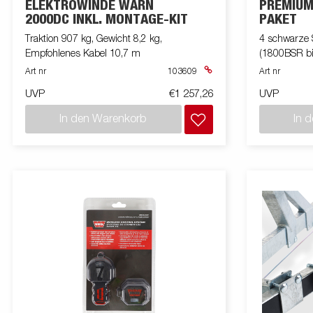
ELEKTROWINDE WARN
PREMIUM
2000DC INKL. MONTAGE-KIT
PAKET
Traktion 907 kg, Gewicht 8,2 kg,
4 schwarze 
Empfohlenes Kabel 10,7 m
(1800BSR b
Art nr
103609
Art nr
UVP
€1 257,26
UVP
In den Warenkorb
In 