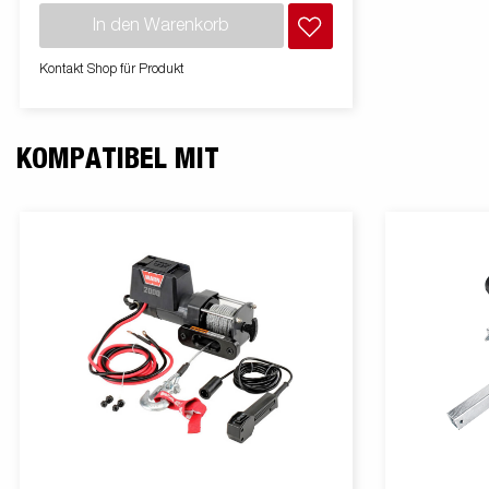
Seitendoppelrollen und die verstärkten
In den Warenkorb
Kielrollen haben die Aufgabe einen geringen
Einfluss auf Dein Bootsrumpf zu nehmen. Die
Kontakt Shop für Produkt
elektrischen Leitungen sind vollständig
verdeckt und im Inneren Deines Fahrgestells
geschützt. Die wasserdichten Radlager
sorgen für eine lange Lebensdauer. Die
KOMPATIBEL MIT
Winde und der Windenstand sind leicht
verstellbar. Die gezeigten Bilder dienen nur
zur Illustration und können vom Original
abweichen oder optionales Zubehör
enthalten.