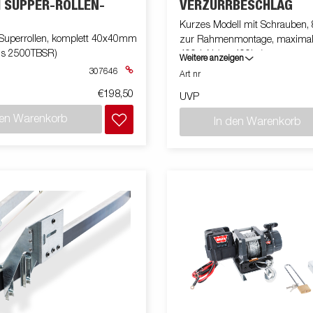
 SUPPER-ROLLEN-
VERZURRBESCHLAG
Kurzes Modell mit Schrauben
Superrollen, komplett 40x40mm
zur Rahmenmontage, maximal
is 2500TBSR)
400daN (ca. 400kg)
Weitere anzeigen
307646
Art nr
€198,50
UVP
den Warenkorb
In den Warenkorb