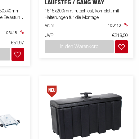
LAUFSTEG / GANG WAY
, 80x40mm
1615x200mm, rutschfest, komplett mit
e Belastung
Halterungen für die Montage.
Art nr
103410
103418
UVP
€218,50
€51,97
In den Warenkorb