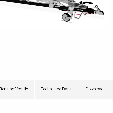
en
Wenden mit einem Anhänger
ützrad
Ladezubehör
Laderampe
Stützbei
Der richtige Reifendruck
Deine Checkliste vor Fahrantritt
Anschlussplan Anhängersteckd
Auf- und Abslippen
Werkzeug- &
Reifen / Alu
funktion
Anhänger richtig beladen
Winde
batteriekasten
/ Kotflüg
Richtige Stützlast
Sicherung von Booten
Parken mit Anhänger – Was gilt
ten und Vorteile
Technische Daten
Download