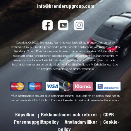
info@brenderupgroup.com
Copyright © 2025 Brenderup. Alla rättigheter förbehållna. Brenderup är en del av
Brenderup Group. Brenderup och andra produkter och funktioner är varumärken som tillhör
Brenderup Group. Priserna som visas är rekommenderade cirkapriser. Vi förbehåller oss
rätten att ändra konstruktioner, specifikationer och utrustningsnivåer utan förvarning. Vi
reserverar oss för eventuella fel i tekniska specifikationer, information, priser och bilder.
Sortimentet kan variera beroende på den enskilde återförsäljaren. Vi förbehåller oss rätten
att korrigera eventuella fel på denna webbplats.
Våra återförsäljare erbjuder olika betalningsalternativ i butik och för att betala online när du
valt att använda Click & Collect. För mer information kontakta din närmaste återförsäljare.
Köpvilkor
Reklamationer och returer
GDPR
Personuppgiftspolicy
Användarvillkor
Cookie-
policy