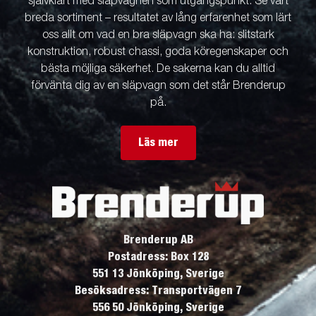
självklart med släpvagnen som utgångspunkt. Se vårt
breda sortiment – resultatet av lång erfarenhet som lärt
oss allt om vad en bra släpvagn ska ha: slitstark
konstruktion, robust chassi, goda köregenskaper och
bästa möjliga säkerhet. De sakerna kan du alltid
förvänta dig av en släpvagn som det står Brenderup
på.
Läs mer
Brenderup AB
Postadress: Box 128
551 13 Jönköping, Sverige
Besöksadress: Transportvägen 7
556 50 Jönköping, Sverige