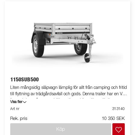
1150SUB500
Liten mångsidig släpvagn lämplig för allt från camping och fritid
till flyttning av trädgårdsavfall och gods. Denna trailer har en V-
formad dragstång som hjälper dig att köra säkert till din
Visa fler
destination. Den är utrustad med tipp och en hopfällbar
Art nr
313140
dragstång som är utrymmesbesparande när den lagras
Rek. pris
10 350 SEK
stående. Stort tillbehörsprogram. Vagnen på bilden kan vara
extrautrustad.
Köp