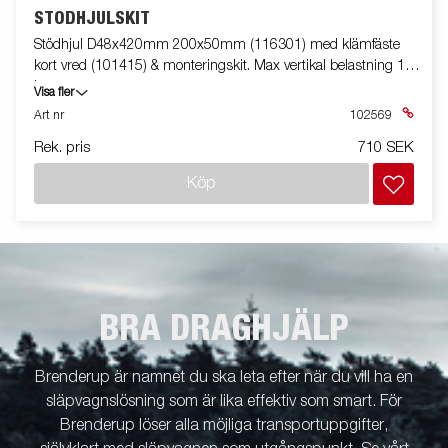
STÖDHJULSKIT
Stödhjul D48x420mm 200x50mm (116301) med klämfäste
kort vred (101415) & monteringskit. Max vertikal belastning 125
kg.
Visa fler
Art nr
102569
Rek. pris
710 SEK
Köp
BRA DRAGHJÄLP
Brenderup är namnet du ska leta efter när du vill ha en
släpvagnslösning som är lika effektiv som smart. För
Brenderup löser alla möjliga transportuppgifter,