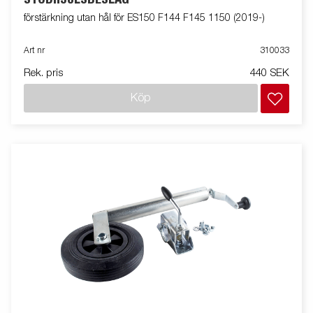
STÖDHJULSBESLAG
förstärkning utan hål för ES150 F144 F145 1150 (2019-)
Art nr
310033
Rek. pris
440 SEK
Köp