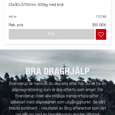
25x30+3700mm, 500kg med krok
Art nr
112749
Rek. pris
200 SEK
Köp
BRA DRAGHJÄLP
Brenderup är namnet du ska leta efter när du vill ha en
släpvagnslösning som är lika effektiv som smart. För
Brenderup löser alla möjliga transportuppgifter,
självklart med släpvagnen som utgångspunkt. Se vårt
breda sortiment – resultatet av lång erfarenhet som lärt
oss allt om vad en bra släpvagn ska ha: slitstark