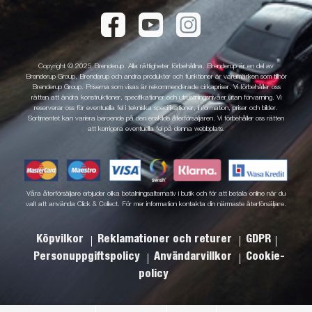
Copyright © 2025 Brenderup. Alla rättigheter förbehållna. Brenderup är en del av
Brenderup Group. Brenderup och andra produkter och funktioner är varumärken som tillhör
Brenderup Group. Priserna som visas är rekommenderade cirkapriser. Vi förbehåller oss
rätten att ändra konstruktioner, specifikationer och utrustningsnivåer utan förvarning. Vi
reserverar oss för eventuella fel i tekniska specifikationer, information, priser och bilder.
Sortimentet kan variera beroende på den enskilde återförsäljaren. Vi förbehåller oss rätten
att korrigera eventuella fel på denna webbplats.
Våra återförsäljare erbjuder olika betalningsalternativ i butik och för att betala online när du
valt att använda Click & Collect. För mer information kontakta din närmaste återförsäljare.
Köpvilkor
Reklamationer och returer
GDPR
Personuppgiftspolicy
Användarvillkor
Cookie-
policy