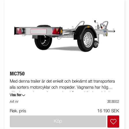
MC750
Med denna trailer är det enkelt och bekvämt att transportera
alla sorters motorcyklar och mopeder. Vagnarna har hög
säkerhet med smart fastsurrning. Låg uppkörningsvinkel,
Visa fler
utmärkta köregenskaper och flyttbar uppkörningsramp. Vagnen
Art nr
303002
på bilden kan vara extrautrustad.
Rek. pris
16 190 SEK
Köp