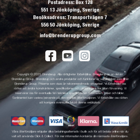
Postadress: Box 128
551 13 Jönköping, Sverige
Besöksadress: Transportvägen 7
556 50 Jönköping, Sverige
info@brenderupgroup.com
Copyright © 2025 Brenderup. Alla rättigheter förbehållna. Brenderup är en del av
Brenderup Group. Brenderup och andra produkter och funktioner är varumärken som tillhör
Brenderup Group. Priserna som visas är rekommenderade cirkapriser. Vi förbehåller oss
rätten att ändra konstruktioner, specifikationer och utrustningsnivåer utan förvarning. Vi
reserverar oss för eventuella fel i tekniska specifikationer, information, priser och bilder.
Sortimentet kan variera beroende på den enskilde återförsäljaren. Vi förbehåller oss rätten
att korrigera eventuella fel på denna webbplats.
Våra återförsäljare erbjuder olika betalningsalternativ i butik och för att betala online när du
valt att använda Click & Collect. För mer information kontakta din närmaste återförsäljare.