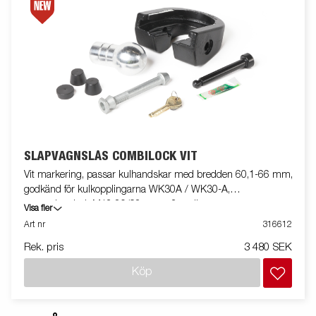
SLÄPVAGNSLÅS COMBILOCK VIT
Vit markering, passar kulhandskar med bredden 60,1-66 mm,
godkänd för kulkopplingarna WK30A / WK30-A,
monteringsbult M12 80/98mm + 2 st distanser.
Visa fler
Art nr
316612
Rek. pris
3 480 SEK
Köp