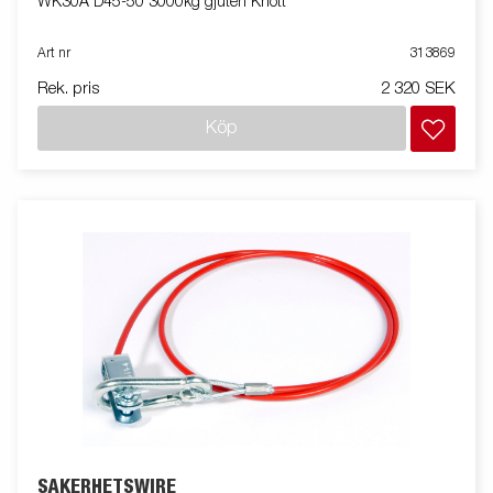
WK30A D45-50 3000kg gjuten Knott
Art nr
313869
Rek. pris
2 320 SEK
Köp
SÄKERHETSWIRE