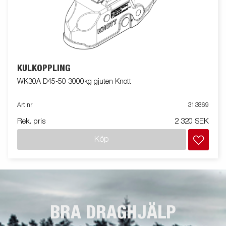
KULKOPPLING
WK30A D45-50 3000kg gjuten Knott
Art nr
313869
Rek. pris
2 320 SEK
Köp
BRA DRAGHJÄLP