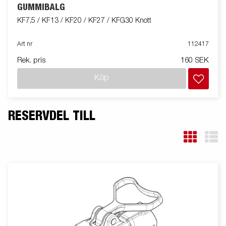
GUMMIBÄLG
KF7,5 / KF13 / KF20 / KF27 / KFG30 Knott
Art nr
112417
Rek. pris
160 SEK
Köp
RESERVDEL TILL