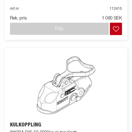
Art nr
112415
Rek. pris
1 060 SEK
Köp
KULKOPPLING