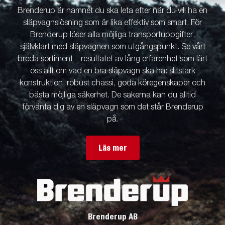
Brenderup är namnet du ska leta efter när du vill ha en
släpvagnslösning som är lika effektiv som smart. För
Brenderup löser alla möjliga transportuppgifter,
självklart med släpvagnen som utgångspunkt. Se vårt
breda sortiment – resultatet av lång erfarenhet som lärt
oss allt om vad en bra släpvagn ska ha: slitstark
konstruktion, robust chassi, goda köregenskaper och
bästa möjliga säkerhet. De sakerna kan du alltid
förvänta dig av en släpvagn som det står Brenderup
på.
Läs mer
Brenderup AB