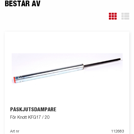
BESTÅR AV
PÅSKJUTSDÄMPARE
För Knott KFG17 / 20
Art nr
112683