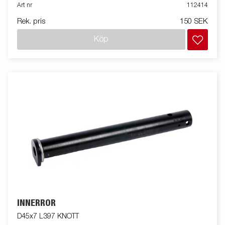
Art nr
112414
Rek. pris
150 SEK
Köp
INNERRÖR
D45x7 L397 KNOTT