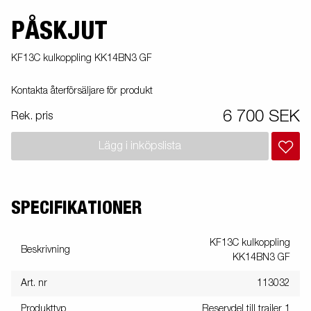
PÅSKJUT
KF13C kulkoppling KK14BN3 GF
Kontakta återförsäljare för produkt
6 700 SEK
Rek. pris
Lägg i inköpslista
SPECIFIKATIONER
KF13C kulkoppling
Beskrivning
KK14BN3 GF
Art. nr
113032
Produkttyp
Reservdel till trailer 1