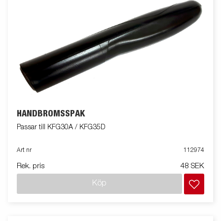
HANDBROMSSPAK
Passar till KFG30A / KFG35D
Art nr
112974
Rek. pris
48 SEK
Köp