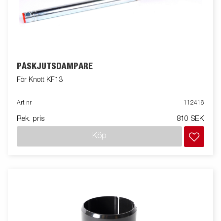
PÅSKJUTSDÄMPARE
För Knott KF13
Art nr
112416
Rek. pris
810 SEK
Köp