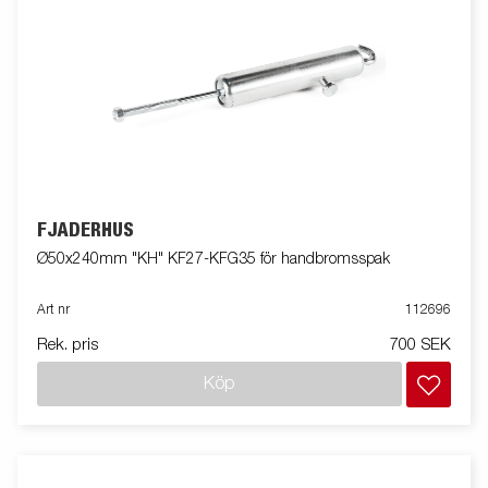
FJÄDERHUS
Ø50x240mm "KH" KF27-KFG35 för handbromsspak
Art nr
112696
Rek. pris
700 SEK
Köp