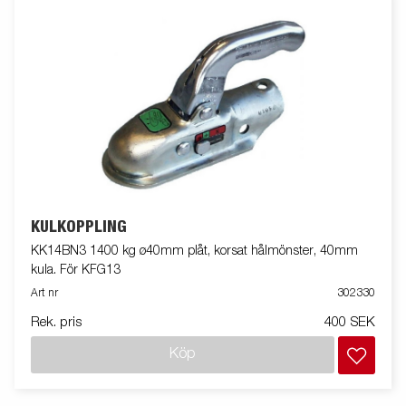
KULKOPPLING
KK14BN3 1400 kg ø40mm plåt, korsat hålmönster, 40mm
kula. För KFG13
Art nr
302330
Rek. pris
400 SEK
Köp