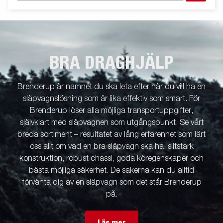
BRA DRAGHJÄLP
Brenderup är namnet du ska leta efter när du vill ha en
släpvagnslösning som är lika effektiv som smart. För
Brenderup löser alla möjliga transportuppgifter,
självklart med släpvagnen som utgångspunkt. Se vårt
breda sortiment – resultatet av lång erfarenhet som lärt
oss allt om vad en bra släpvagn ska ha: slitstark
konstruktion, robust chassi, goda köregenskaper och
bästa möjliga säkerhet. De sakerna kan du alltid
förvänta dig av en släpvagn som det står Brenderup
på.
Läs mer