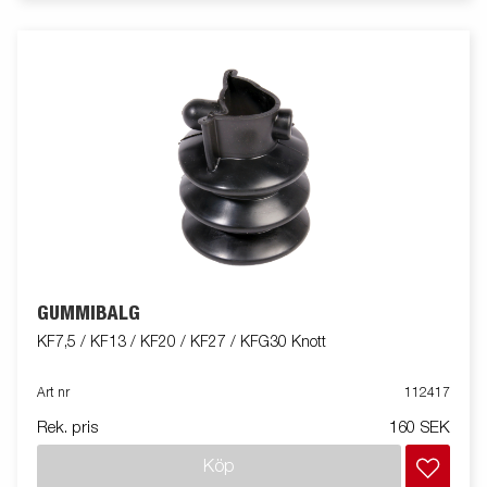
GUMMIBÄLG
KF7,5 / KF13 / KF20 / KF27 / KFG30 Knott
Art nr
112417
Rek. pris
160 SEK
Köp