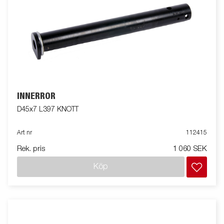
INNERRÖR
D45x7 L397 KNOTT
Art nr
112415
Rek. pris
1 060 SEK
Köp