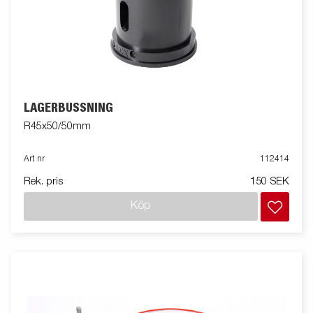
LAGERBUSSNING
R45x50/50mm
Art nr
112414
Rek. pris
150 SEK
Köp