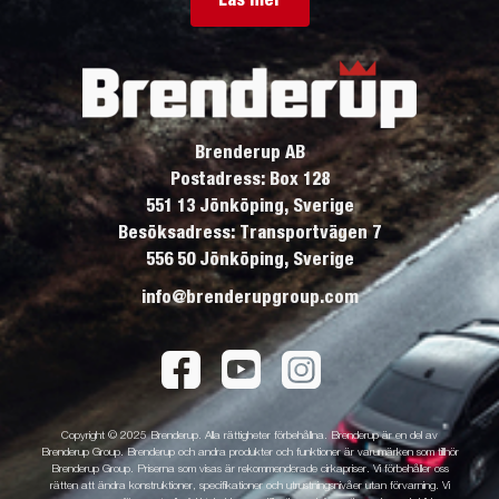
Brenderup AB
Postadress: Box 128
551 13 Jönköping, Sverige
Besöksadress: Transportvägen 7
556 50 Jönköping, Sverige
info@brenderupgroup.com
Copyright © 2025 Brenderup. Alla rättigheter förbehållna. Brenderup är en del av
Brenderup Group. Brenderup och andra produkter och funktioner är varumärken som tillhör
Brenderup Group. Priserna som visas är rekommenderade cirkapriser. Vi förbehåller oss
rätten att ändra konstruktioner, specifikationer och utrustningsnivåer utan förvarning. Vi