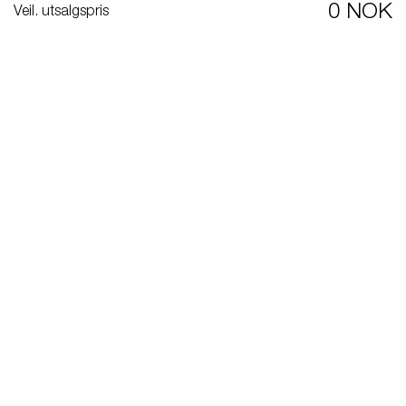
Produktguide elbil
0 NOK
Veil. utsalgspris
in
Premium og X-line båthengere
Reservdeler
Kjøreskole