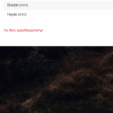
Bredde (mm)
Høyde (mm)
Vis flere spesifikasjoner