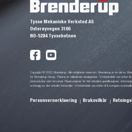
Tysse Mekaniske Verksted AS
Osterøyvegen 3166
NO-5284 Tyssebotnen
Copyright © 2025 Brenderup. Alle rettigheter reservert. Brenderup er en del av Br
for Brenderup Group. Prisene er veiledende utsalgspriser. Vi forbeholder oss retten til 
utstyrsnivåer uten forvarsel. Reservasjoner for feil i tekniske spesifikasjoner, informas
avhengig av den enkelte forhandler. Vi forbeholder oss retten til å korrigere eventuelle
Personvernerklaering
Bruksvilkår
Retnings