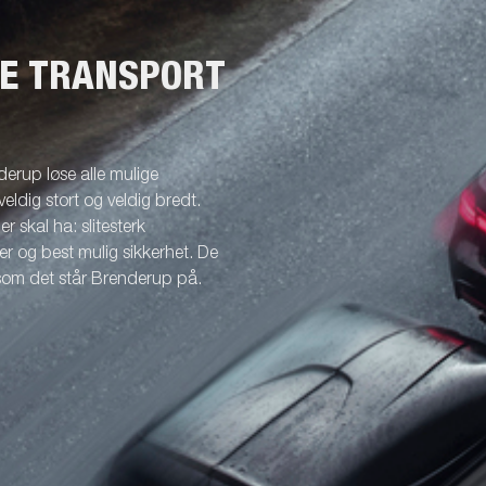
NE TRANSPORT
erup løse alle mulige
veldig stort og veldig bredt.
r skal ha: slitesterk
r og best mulig sikkerhet. De
 som det står Brenderup på.