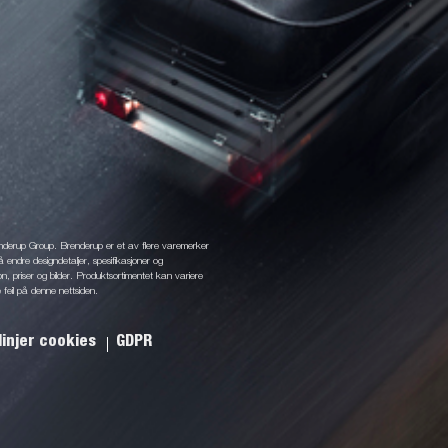
enderup Group. Brenderup er et av flere varemerker
å endre designdetaljer, spesifikasjoner og
jon, priser og bilder. Produktsortimentet kan variere
 feil på denne nettsiden.
linjer cookies
GDPR