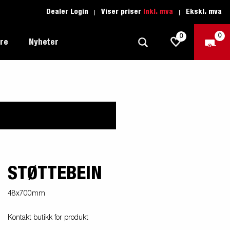
Dealer Login
Viser priser
Inkl. mva
Ekskl. mva
0
0
ere
Nyheter
Tilhenger for fritid
Kjøreskole
1205 Limited Edition
Båttilhenger
Reservdeler
er du
Tilhengere for biltransport
rter
STØTTEBEIN
Tilhengere for profesjonelle
Tilhenger for vannsport
48x700mm
iler
Tilhengere for entreprenøren
n -
Kontakt butikk for produkt
nser