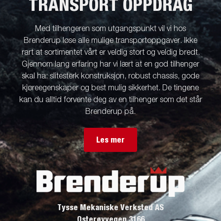
TRANSPORT OPPDRAG
Med tilhengeren som utgangspunkt vil vi hos
Brenderup løse alle mulige transportoppgaver. Ikke
rart at sortimentet vårt er veldig stort og veldig bredt.
Gjennom lang erfaring har vi lært at en god tilhenger
skal ha: slitesterk konstruksjon, robust chassis, gode
kjøreegenskaper og best mulig sikkerhet. De tingene
kan du alltid forvente deg av en tilhenger som det står
Brenderup på.
Les mer
Tysse Mekaniske Verksted AS
Osterøyvegen 3166