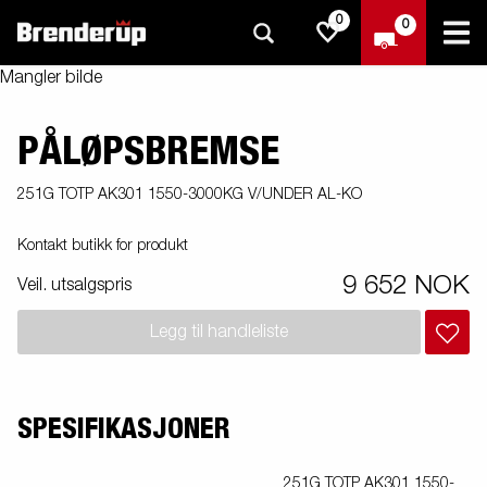
0
0
Mangler bilde
PÅLØPSBREMSE
251G TOTP AK301 1550-3000KG V/UNDER AL-KO
Kontakt butikk for produkt
9 652 NOK
Veil. utsalgspris
Legg til handleliste
SPESIFIKASJONER
251G TOTP AK301 1550-