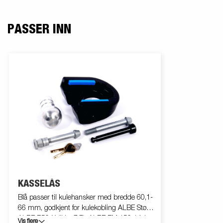
PASSER INN
KASSELÅS
Blå passer til kulehansker med bredde 60,1-
66 mm, godkjent for kulekobling ALBE Støpt
ALBE B50-X (ikke 7,7), ALBE EM 150 14,1,
Vis flere