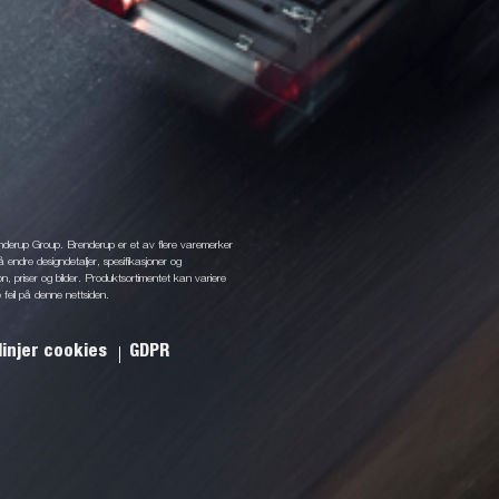
enderup Group. Brenderup er et av flere varemerker
å endre designdetaljer, spesifikasjoner og
jon, priser og bilder. Produktsortimentet kan variere
 feil på denne nettsiden.
linjer cookies
GDPR