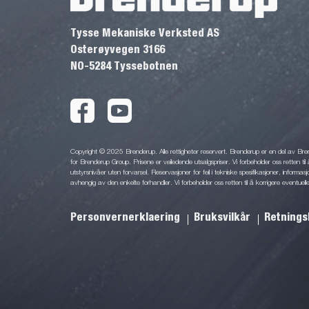
Tysse Mekaniske Verksted AS
Osterøyvegen 3166
NO-5284 Tyssebotnen
Copyright © 2025 Brenderup. Alle rettigheter reservert. Brenderup er en del av Br
for Brenderup Group. Prisene er veiledende utsalgspriser. Vi forbeholder oss retten til 
utstyrsnivåer uten forvarsel. Reservasjoner for feil i tekniske spesifikasjoner, informas
avhengig av den enkelte forhandler. Vi forbeholder oss retten til å korrigere eventuelle
Personvernerklaering
Bruksvilkår
Retnings