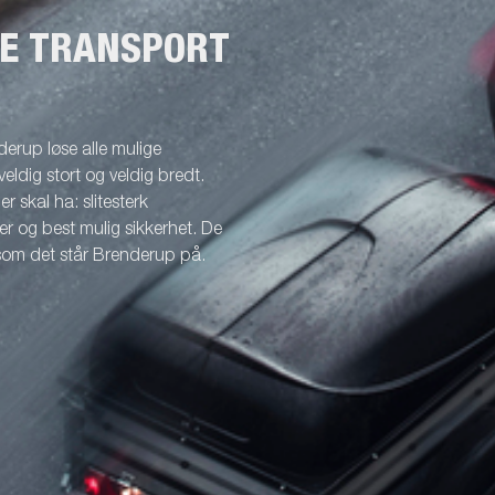
NE TRANSPORT
erup løse alle mulige
veldig stort og veldig bredt.
r skal ha: slitesterk
r og best mulig sikkerhet. De
 som det står Brenderup på.