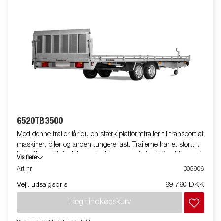
6520TB3500
Med denne trailer får du en stærk platformtrailer til transport af
maskiner, biler og anden tungere last. Trailerne har et stort
ladmål med tipfunktion og høj brugervenlighed. Kombinerer du
Vis flere
traileren med forskelligt tilbehør, opnår du en yderst fleksibel
Art nr
305906
trailer. Vi gør opmærksom på, at billederne kan være illustrative,
Vejl. udsalgspris
89 780 DKK
og trailerne kan derfor være vist med ekstraudstyr.
Læg i indkøbskurv