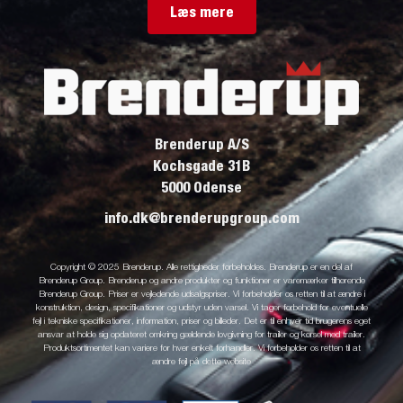
Læs mere
Brenderup A/S
Kochsgade 31B
5000 Odense
info.dk@brenderupgroup.com
Copyright © 2025 Brenderup. Alle rettigheder forbeholdes. Brenderup er en del af
Brenderup Group. Brenderup og andre produkter og funktioner er varemærker tilhørende
Brenderup Group. Priser er vejledende udsalgspriser. Vi forbeholder os retten til at ændre i
konstruktion, design, specifikationer og udstyr uden varsel. Vi tager forbehold for eventuelle
fejl i tekniske specifikationer, information, priser og billeder. Det er til enhver tid brugerens eget
ansvar at holde sig opdateret omkring gældende lovgivning for trailer og kørsel med trailer.
Produktsortimentet kan variere for hver enkelt forhandler. Vi forbeholder os retten til at
ændre fejl på dette website