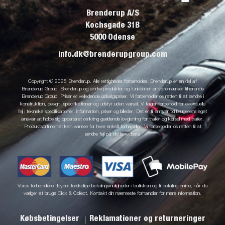
Brenderup A/S
Kochsgade 31B
5000 Odense
info.dk@brenderupgroup.com
Copyright © 2025 Brenderup. Alle rettigheder forbeholdes. Brenderup er en del af
Brenderup Group. Brenderup og andre produkter og funktioner er varemærker tilhørende
Brenderup Group. Priser er vejledende udsalgspriser. Vi forbeholder os retten til at ændre i
konstruktion, design, specifikationer og udstyr uden varsel. Vi tager forbehold for eventuelle
fejl i tekniske specifikationer, information, priser og billeder. Det er til enhver tid brugerens eget
ansvar at holde sig opdateret omkring gældende lovgivning for trailer og kørsel med trailer.
Produktsortimentet kan variere for hver enkelt forhandler. Vi forbeholder os retten til at
ændre fejl på dette website
Vores forhandlere tilbyder forskellige betalingsmuligheder i butikken og til betaling online, når du
vælger at bruge Click & Collect. Kontakt din nærmeste forhandler for mere information.
Købsbetingelser
Reklamationer og returneringer