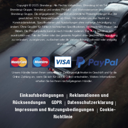
Copyright © 2025 Brenderup. Alle Rechte vorbehalten. Brenderup ist ein Teil der
Brenderup-Gruppe. Brenderup und andere Produkt- und Merkmalsmarken sind Marken der
Brenderup Gruppe. Die angegebenen Preise sind unverbindliche Preisempfehlungen incl. der
gesetzlichen 19% Mehrwertsteuer ab Werk. Wir behalten uns das Recht vor
Konstruktionsdetails, Spezifikationen und Ausstattungen ohne vorherige Ankündigung zu
ändern. Ohne Gewähr für Fehler in technischen Spezifikationen, Informationen, Preisen und
Bildern. Die Produktpalette kann je nach Händler variieren. Der Autor behält es sich
ausdrücklich vor, Teile der Seiten oder das gesamte Angebot ohne gesonderte Ankündigung
zu verändern, zu ergänzen, zu löschen oder die Veröffentlichung zeitweise oder endgültig
einzustellen.
Unsere Händler bieten Ihnen verschiedene Zahlungsmöglichkeiten im Geschäft und für die
Online-Zahlung an, wenn Sie sich für Click & Collect entscheiden. Weitere Informationen
erhalten Sie bei Ihrem nächstgelegenen Händler.
Einkaufsbedingungen
Reklamationen und
Rücksendungen
GDPR
Datenschutzerklarung
Impressum und Nutzungsbedingungen
Cookie-
Richtlinie