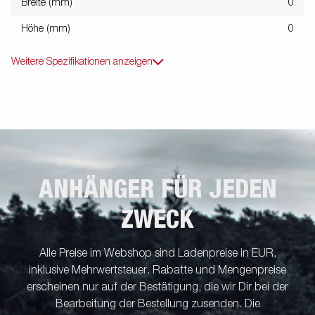
Breite (mm)
0
Höhe (mm)
0
Weitere Spezifikationen anzeigen
ANHÄNGER FÜR JEDEN
ZWECK
Alle Preise im Webshop sind Ladenpreise in EUR,
inklusive Mehrwertsteuer. Rabatte und Mengenpreise
erscheinen nur auf der Bestätigung, die wir Dir bei der
Bearbeitung der Bestellung zusenden. Die