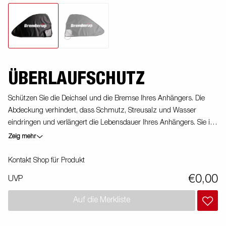
ÜBERLAUFSCHUTZ
Schützen Sie die Deichsel und die Bremse Ihres Anhängers. Die
Abdeckung verhindert, dass Schmutz, Streusalz und Wasser
eindringen und verlängert die Lebensdauer Ihres Anhängers. Sie ist
aus strapazierfähigem Material gefertigt und passt für die meisten
Zeig mehr
Anhänger.
Kontakt Shop für Produkt
€0,00
UVP
Auf die Merkliste