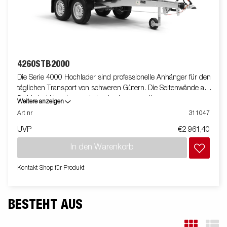
4260STB2000
Die Serie 4000 Hochlader sind professionelle Anhänger für den
täglichen Transport von schweren Gütern. Die Seitenwände aus
Stahl sind klappbar und abnehmbar, was die
Weitere anzeigen
Einsatzmöglichkeiten erhöht. Du kannst den Anhänger auch als
Art nr
311047
Plattform verwenden. Integrierte Verzurrösen im Rahmen
UVP
€2 961,40
machen es Dir sehr einfach deine Ladung zu sichern. Schau
Dir unser breites Zubehörprogramm dazu an. Bilder dienen
In den Warenkorb
lediglich der Veranschaulichung. Abbildung ähnlich.
Kontakt Shop für Produkt
BESTEHT AUS