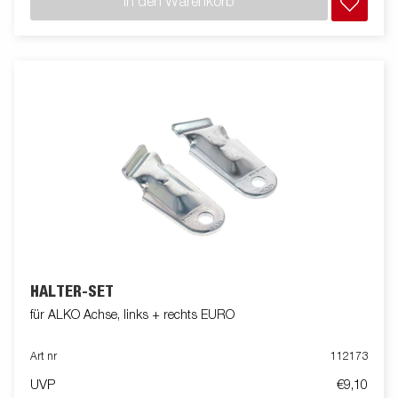
In den Warenkorb
HALTER-SET
für ALKO Achse, links + rechts EURO
Art nr
112173
UVP
€9,10