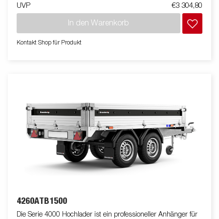
UVP
€3 304,80
machen es Dir sehr einfach deine Ladung zu sichern. Schau
Dir unser breites Zubehörprogramm dazu an. Bilder dienen
In den Warenkorb
lediglich der Veranschaulichung. Abbildung ähnlich.
Kontakt Shop für Produkt
4260ATB1500
Die Serie 4000 Hochlader ist ein professioneller Anhänger für