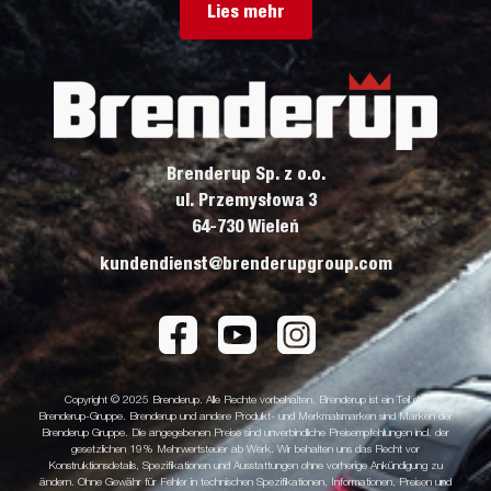
Lies mehr
Brenderup Sp. z o.o.
ul. Przemysłowa 3
64-730 Wieleń
kundendienst@brenderupgroup.com
Copyright © 2025 Brenderup. Alle Rechte vorbehalten. Brenderup ist ein Teil der
Brenderup-Gruppe. Brenderup und andere Produkt- und Merkmalsmarken sind Marken der
Brenderup Gruppe. Die angegebenen Preise sind unverbindliche Preisempfehlungen incl. der
gesetzlichen 19% Mehrwertsteuer ab Werk. Wir behalten uns das Recht vor
Konstruktionsdetails, Spezifikationen und Ausstattungen ohne vorherige Ankündigung zu
ändern. Ohne Gewähr für Fehler in technischen Spezifikationen, Informationen, Preisen und