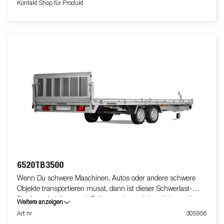
Kontakt Shop für Produkt
6520TB3500
Wenn Du schwere Maschinen, Autos oder andere schwere
Objekte transportieren musst, dann ist dieser Schwerlast-
Plattform-Anhänger mit Reling und ausreichend Verzurrösen
Weitere anzeigen
genau der Richtige für Dich. Er bietet Dir eine große ankippbare
Art nr
305906
Ladefläche die Du durch den hydraulischen Kippzylinder