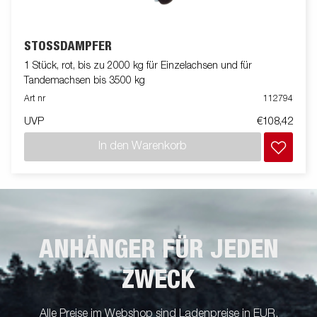
STOSSDÄMPFER
1 Stück, rot, bis zu 2000 kg für Einzelachsen und für
Tandemachsen bis 3500 kg
Art nr
112794
UVP
€108,42
In den Warenkorb
ANHÄNGER FÜR JEDEN
ZWECK
Alle Preise im Webshop sind Ladenpreise in EUR,