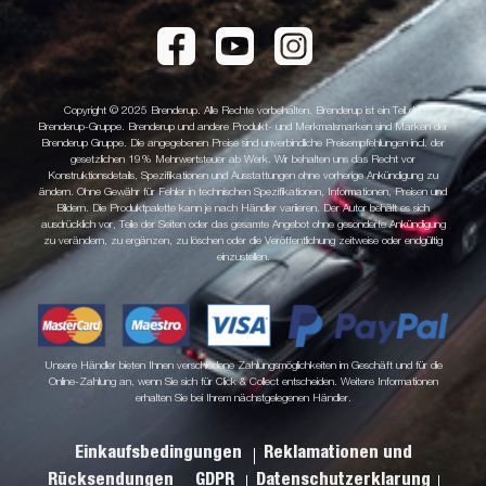
Copyright © 2025 Brenderup. Alle Rechte vorbehalten. Brenderup ist ein Teil der
Brenderup-Gruppe. Brenderup und andere Produkt- und Merkmalsmarken sind Marken der
Brenderup Gruppe. Die angegebenen Preise sind unverbindliche Preisempfehlungen incl. der
gesetzlichen 19% Mehrwertsteuer ab Werk. Wir behalten uns das Recht vor
Konstruktionsdetails, Spezifikationen und Ausstattungen ohne vorherige Ankündigung zu
ändern. Ohne Gewähr für Fehler in technischen Spezifikationen, Informationen, Preisen und
Bildern. Die Produktpalette kann je nach Händler variieren. Der Autor behält es sich
ausdrücklich vor, Teile der Seiten oder das gesamte Angebot ohne gesonderte Ankündigung
zu verändern, zu ergänzen, zu löschen oder die Veröffentlichung zeitweise oder endgültig
einzustellen.
Unsere Händler bieten Ihnen verschiedene Zahlungsmöglichkeiten im Geschäft und für die
Online-Zahlung an, wenn Sie sich für Click & Collect entscheiden. Weitere Informationen
erhalten Sie bei Ihrem nächstgelegenen Händler.
Einkaufsbedingungen
Reklamationen und
Rücksendungen
GDPR
Datenschutzerklarung